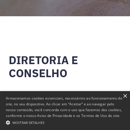
DIRETORIA E
CONSELHO
×
Armazenamos cookies essenciais, necessários ao funcionamento do
Diretoria
site, no seu dispositivo. Ao clicar em “Aceitar” e ao navegar pelo
nosso conteúdo, você concorda com o uso que fazemos dos cookies,
conforme o nosso Aviso de Privacidade e os Termos de Uso do site.
MOSTRAR DETALHES
Conselho De Administração