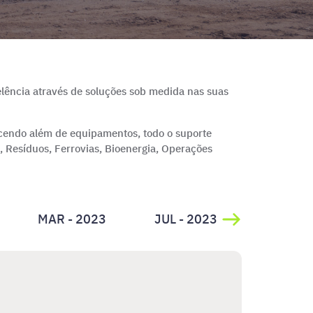
ência através de soluções sob medida nas suas
ecendo além de equipamentos, todo o suporte
, Resíduos, Ferrovias, Bioenergia, Operações
MAR - 2023
JUL - 2023
AGO - 2
SET - 2021