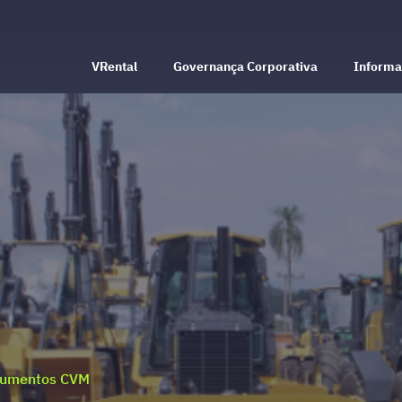
VRental
Governança Corporativa
Informa
umentos CVM