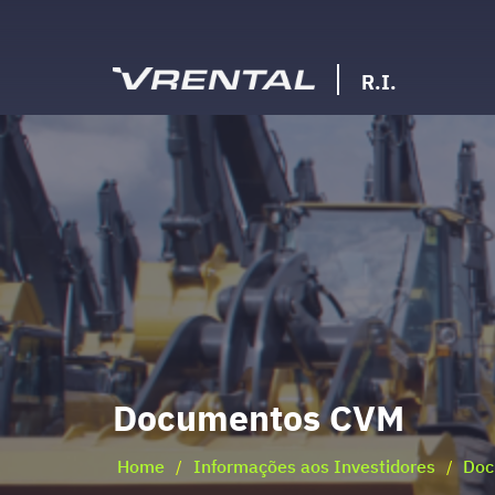
R.I.
Documentos CVM
Home
Informações aos Investidores
Doc
/
/